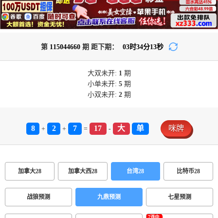
第
115044660
期 距下期：
03
时
34
分
13
秒
大双
未开:
1
期
小单
未开:
5
期
小双
未开:
2
期
8
2
7
17
大
单
咪牌
+
+
=
-
加拿大28
加拿大西28
台湾28
比特币28
战狼预测
九鼎预测
七星预测