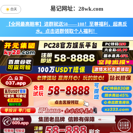
易记网址：28wk.com
白天