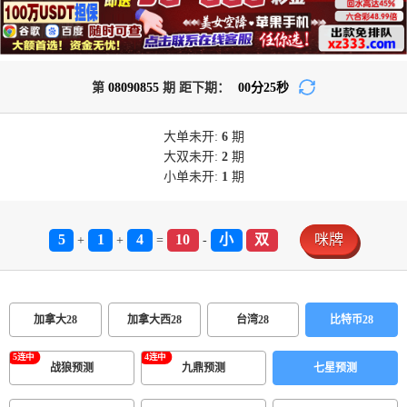
第
08090855
期 距下期：
00
分
22
秒
大单
未开:
6
期
大双
未开:
2
期
小单
未开:
1
期
5
1
4
10
小
双
咪牌
+
+
=
-
加拿大28
加拿大西28
台湾28
比特币28
战狼预测
九鼎预测
七星预测